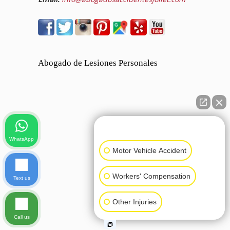
Abogado de Lesiones Personales
👋🏼 How can I help you?
WhatsApp
Motor Vehicle Accident
Workers' Compensation
Text us
Other Injuries
Call us