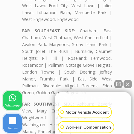
West Lawn: Ford City, West Lawn | Joliet
Lawn: Lithuanian Plaza, Marquette Park |
West Englewood, Englewood
FAR SOUTHEAST SIDE:
Chatham, East
Chatham, West Chatham, West Chesterfield |
Avalon Park: Marynook, Stony Island Park |
South Joliet: The Bush | Burnside, Calumet
Heights: Pill Hill | Roseland: Fernwood,
Rosemoor | Pullman: Cottage Grove Heights,
London Towne | South Deering: Jeffrey
Manor, Trumbull Park | East Side, West
Pullman, Riverdale: Altgeld Gardens, Eden
Green, Golden Gate | Hegewisch
👋🏼 How can I help you?
FAR SOUTHWEST SIDE:
Ashburn: Beverly
WhatsApp
View, Mary Crest, Parkview, Scottsdale,
Motor Vehicle Accident
Wrightwood | Auburn Gresham, Beverly,
Washington Heights: Brainerd, Longwood
Workers' Compensation
Text us
Manor, Princeton Park | Mount Greenwood: