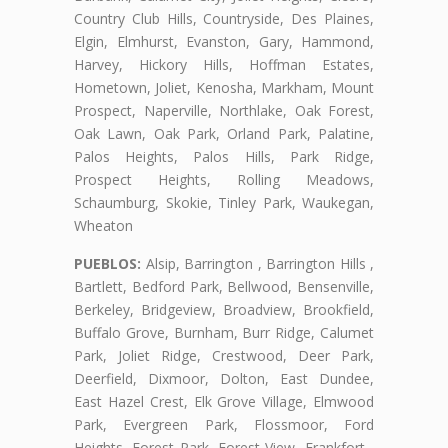
Country Club Hills, Countryside, Des Plaines,
Elgin, Elmhurst, Evanston, Gary, Hammond,
Harvey, Hickory Hills, Hoffman Estates,
Hometown, Joliet, Kenosha, Markham, Mount
Prospect, Naperville, Northlake, Oak Forest,
Oak Lawn, Oak Park, Orland Park, Palatine,
Palos Heights, Palos Hills, Park Ridge,
Prospect Heights, Rolling Meadows,
Schaumburg, Skokie, Tinley Park, Waukegan,
Wheaton
PUEBLOS:
Alsip, Barrington , Barrington Hills ,
Bartlett, Bedford Park, Bellwood, Bensenville,
Berkeley, Bridgeview, Broadview, Brookfield,
Buffalo Grove, Burnham, Burr Ridge, Calumet
Park, Joliet Ridge, Crestwood, Deer Park,
Deerfield, Dixmoor, Dolton, East Dundee,
East Hazel Crest, Elk Grove Village, Elmwood
Park, Evergreen Park, Flossmoor, Ford
Heights, Forest Park, Forest View, Frankfort ,