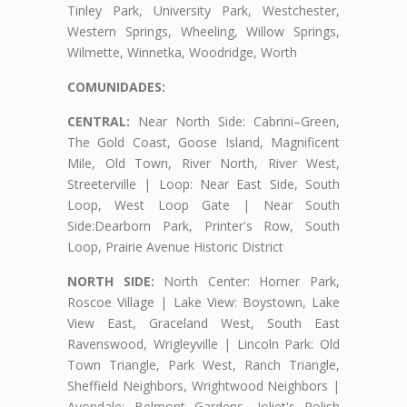
Tinley Park, University Park, Westchester,
Western Springs, Wheeling, Willow Springs,
Wilmette, Winnetka, Woodridge, Worth
COMUNIDADES:
CENTRAL:
Near North Side: Cabrini–Green,
The Gold Coast, Goose Island, Magnificent
Mile, Old Town, River North, River West,
Streeterville | Loop: Near East Side, South
Loop, West Loop Gate | Near South
Side:Dearborn Park, Printer's Row, South
Loop, Prairie Avenue Historic District
NORTH SIDE:
North Center: Horner Park,
Roscoe Village | Lake View: Boystown, Lake
View East, Graceland West, South East
Ravenswood, Wrigleyville | Lincoln Park: Old
Town Triangle, Park West, Ranch Triangle,
Sheffield Neighbors, Wrightwood Neighbors |
Avondale: Belmont Gardens, Joliet's Polish