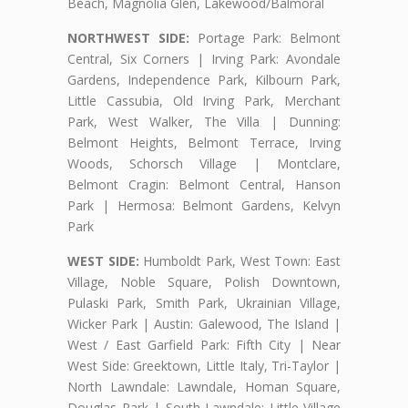
Beach, Magnolia Glen, Lakewood/Balmoral
NORTHWEST SIDE:
Portage Park: Belmont
Central, Six Corners | Irving Park: Avondale
Gardens, Independence Park, Kilbourn Park,
Little Cassubia, Old Irving Park, Merchant
Park, West Walker, The Villa | Dunning:
Belmont Heights, Belmont Terrace, Irving
Woods, Schorsch Village | Montclare,
Belmont Cragin: Belmont Central, Hanson
Park | Hermosa: Belmont Gardens, Kelvyn
Park
WEST SIDE:
Humboldt Park, West Town: East
Village, Noble Square, Polish Downtown,
Pulaski Park, Smith Park, Ukrainian Village,
Wicker Park | Austin: Galewood, The Island |
West / East Garfield Park: Fifth City | Near
West Side: Greektown, Little Italy, Tri-Taylor |
North Lawndale: Lawndale, Homan Square,
Douglas Park | South Lawndale: Little Village