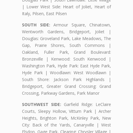
| Lower West Side: Heart of Joliet, Heart of
Italy, Pilsen, East Pilsen
SOUTH SIDE:
Armour Square, Chinatown,
Wentworth Gardens, Bridgeport, Joliet |
Douglas: Groveland Park, Lake Meadows, The
Gap, Prairie Shores, South Commons |
Oakland, Fuller Park, Grand Boulevard:
Bronzeville | Kenwood: South Kenwood |
Washington Park, Hyde Park: East Hyde Park,
Hyde Park | Woodlawn: West Woodlawn |
South Shore: Jackson Park Highlands |
Bridgeport, Greater Grand Crossing: Grand
Crossing, Parkway Gardens, Park Manor
SOUTHWEST SIDE:
Garfield Ridge: LeClaire
Courts, Sleepy Hollow, Vittum Park | Archer
Heights, Brighton Park, McKinley Park, New
City: Back of the Yards, Canaryville | West
Elsdon, Gage Park, Clearing: Chrysler Village |