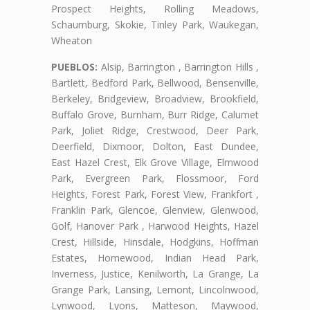
Prospect Heights, Rolling Meadows,
Schaumburg, Skokie, Tinley Park, Waukegan,
Wheaton
PUEBLOS:
Alsip, Barrington , Barrington Hills ,
Bartlett, Bedford Park, Bellwood, Bensenville,
Berkeley, Bridgeview, Broadview, Brookfield,
Buffalo Grove, Burnham, Burr Ridge, Calumet
Park, Joliet Ridge, Crestwood, Deer Park,
Deerfield, Dixmoor, Dolton, East Dundee,
East Hazel Crest, Elk Grove Village, Elmwood
Park, Evergreen Park, Flossmoor, Ford
Heights, Forest Park, Forest View, Frankfort ,
Franklin Park, Glencoe, Glenview, Glenwood,
Golf, Hanover Park , Harwood Heights, Hazel
Crest, Hillside, Hinsdale, Hodgkins, Hoffman
Estates, Homewood, Indian Head Park,
Inverness, Justice, Kenilworth, La Grange, La
Grange Park, Lansing, Lemont, Lincolnwood,
Lynwood, Lyons, Matteson, Maywood,