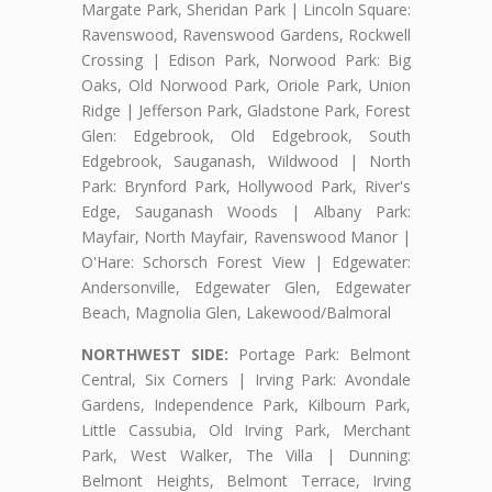
Margate Park, Sheridan Park | Lincoln Square:
Ravenswood, Ravenswood Gardens, Rockwell
Crossing | Edison Park, Norwood Park: Big
Oaks, Old Norwood Park, Oriole Park, Union
Ridge | Jefferson Park, Gladstone Park, Forest
Glen: Edgebrook, Old Edgebrook, South
Edgebrook, Sauganash, Wildwood | North
Park: Brynford Park, Hollywood Park, River's
Edge, Sauganash Woods | Albany Park:
Mayfair, North Mayfair, Ravenswood Manor |
O'Hare: Schorsch Forest View | Edgewater:
Andersonville, Edgewater Glen, Edgewater
Beach, Magnolia Glen, Lakewood/Balmoral
NORTHWEST SIDE:
Portage Park: Belmont
Central, Six Corners | Irving Park: Avondale
Gardens, Independence Park, Kilbourn Park,
Little Cassubia, Old Irving Park, Merchant
Park, West Walker, The Villa | Dunning:
Belmont Heights, Belmont Terrace, Irving