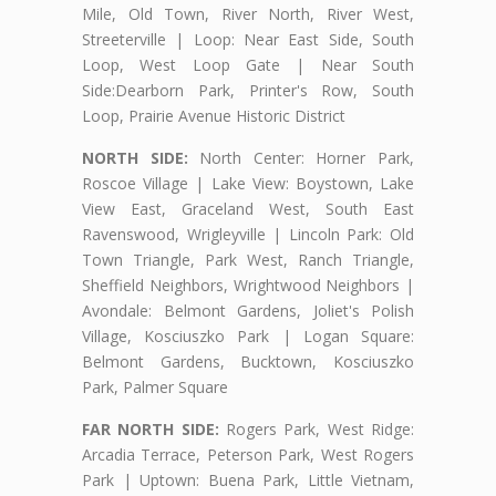
Mile, Old Town, River North, River West,
Streeterville | Loop: Near East Side, South
Loop, West Loop Gate | Near South
Side:Dearborn Park, Printer's Row, South
Loop, Prairie Avenue Historic District
NORTH SIDE:
North Center: Horner Park,
Roscoe Village | Lake View: Boystown, Lake
View East, Graceland West, South East
Ravenswood, Wrigleyville | Lincoln Park: Old
Town Triangle, Park West, Ranch Triangle,
Sheffield Neighbors, Wrightwood Neighbors |
Avondale: Belmont Gardens, Joliet's Polish
Village, Kosciuszko Park | Logan Square:
Belmont Gardens, Bucktown, Kosciuszko
Park, Palmer Square
FAR NORTH SIDE:
Rogers Park, West Ridge:
Arcadia Terrace, Peterson Park, West Rogers
Park | Uptown: Buena Park, Little Vietnam,