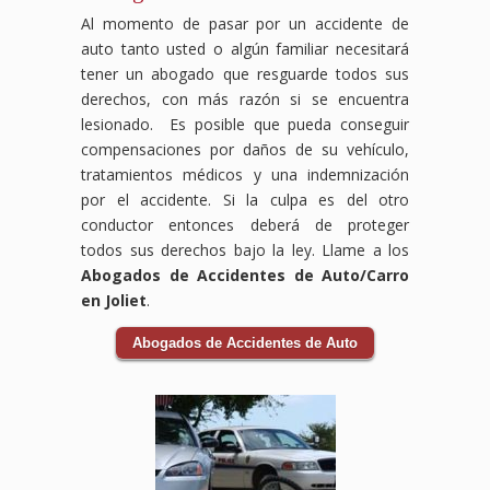
devastadores,
otros
pueden
de
vía,
abogados
Al momento de pasar por un accidente de
pero
daños
ocurrir
abogados
y
especializados
auto tanto usted o algún familiar necesitará
no
ocasionados
en
expertos
las
en
tener un abogado que resguarde todos sus
tienes
por
cualquier
en
consecuencias
compensación
que
el
industria
derecho
pueden
laboral
derechos, con más razón si se encuentra
enfrentarlo
accidente.
y a
laboral
ser
luchará
lesionado. Es posible que pueda conseguir
solo.
Los
menudo
luchará
graves.
para
compensaciones por daños de su vehículo,
Nuestro
accidentes
dejan
para
Nuestro
que
tratamientos médicos y una indemnización
equipo
de
a
que
equipo
tus
por el accidente. Si la culpa es del otro
de
bicicleta
los
obtengas
de
derechos
abogados
pueden
trabajadores
la
abogados
sean
conductor entonces deberá de proteger
expertos
ocurrir
enfrentando
compensación
especializados
respetados
todos sus derechos bajo la ley. Llame a los
en
debido
dificultades
por
en
y
Abogados de Accidentes de Auto/Carro
accidentes
a la
físicas
accidente
accidentes
recibas
en Joliet
.
de
negligencia
y
laboral
de
el
tránsito
de
económicas.
que
tránsito
apoyo
Abogados de Accidentes de Auto
se
conductores
Nuestro
mereces,
luchará
necesario
encargará
o
equipo
asegurándonos
para
durante
de
condiciones
de
de
que
tu
todo
inseguras
abogados
que
recibas
recuperación.
el
en
expertos
tus
el
Las
proceso
la
en
derechos
apoyo
aseguradoras
legal,
vía,
derecho
como
financiero
pueden