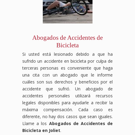
desde
y
laboral
trabajador
y
intentar
el
las
luchará
estén
legal
reducir
reclamo
consecuencias
para
protegidos
que
o
hasta
pueden
que
en
mereces,
negar
la
ser
obtengas
todo
asegurándonos
tus
negociación
graves.
la
momento.
de
beneficios,
con
Nuestro
compensación
Contáctanos
que
pero
Abogados de Accidentes de
las
equipo
por
hoy
no
nosotros
Bicicleta
aseguradoras,
de
accidente
mismo
enfrentes
nos
asegurándonos
abogados
laboral
para
esta
encargamos
Si usted está lesionado debido a que ha
de
especializados
que
una
situación
de
sufrido un accidente en bicicleta por culpa de
que
en
mereces,
consulta
solo.
proteger
terceras personas es conveniente que haga
obtengas
accidentes
asegurándonos
gratuita.
Contáctanos
tus
una cita con un abogado que le informe
el
de
de
No
hoy
intereses.
máximo
tránsito
que
enfrentes
mismo
Contáctanos
cuáles son sus derechos y beneficios por el
beneficio
luchará
tus
esta
para
hoy
accidente que sufrió. Un abogado de
posible.
para
derechos
situación
una
para
accidentes personales utilizará recursos
Contáctanos
que
como
solo.
consulta
una
legales disponibles para ayudarle a recibir la
hoy
recibas
trabajador
Estamos
gratuita
consulta
máxima compensación. Cada caso es
para
el
estén
aquí
y
gratuita
una
apoyo
protegidos
para
descubre
y
diferente, no hay dos casos que sean iguales.
consulta
financiero
en
ayudarte
cómo
deja
Llame a los
Abogados de Accidentes de
gratuita
y
todo
a
podemos
que
Bicicleta en Joliet
.
y
legal
momento.
conseguir
ayudarte
te