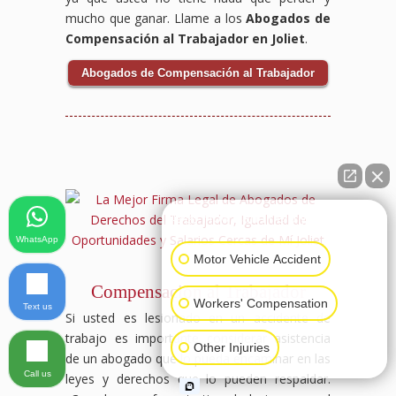
mucho que ganar. Llame a los
Abogados de
Compensación al Trabajador en Joliet
.
Abogados de Compensación al Trabajador
👋🏼 How can I help you?
WhatsApp
Motor Vehicle Accident
Compensación al Trabajador
Workers' Compensation
Text us
Si usted es lesionado en un accidente de
trabajo es importante considerar asistencia
Other Injuries
de un abogado que lo pueda encaminar en las
Call us
leyes y derechos que lo pueden respaldar.