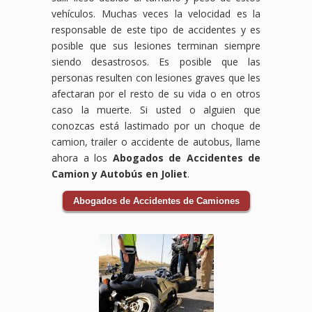
la
corresponden.
vehículos. Muchas veces la velocidad es la
compensación
responsable de este tipo de accidentes y es
por
posible que sus lesiones terminan siempre
accidente
siendo desastrosos. Es posible que las
de
personas resulten con lesiones graves que les
bicicleta
que
afectaran por el resto de su vida o en otros
te
caso la muerte. Si usted o alguien que
corresponde.
conozcas está lastimado por un choque de
camion, trailer o accidente de autobus, llame
ahora a los
Abogados de Accidentes de
Camion y Autobús en Joliet
.
Abogados de Accidentes de Camiones